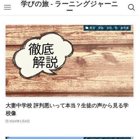
学びの旅 - ラーニングジャーニ
ー
教育 受験 学校 塾 参考書
大妻中学校 評判悪いって本当？生徒の声から見る学
校像
2024年1月4日