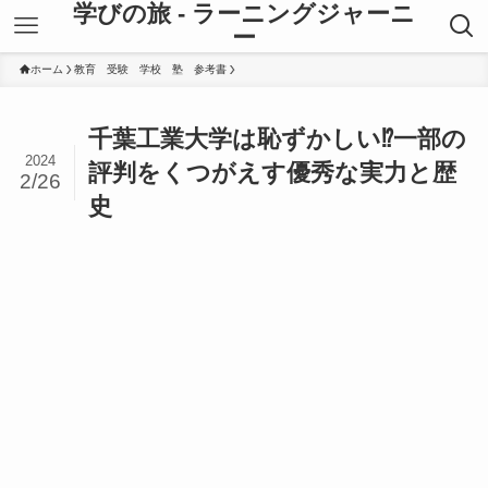
学びの旅 - ラーニングジャーニ
ー
ホーム
教育 受験 学校 塾 参考書
千葉工業大学は恥ずかしい⁉一部の
2024
評判をくつがえす優秀な実力と歴
2/26
史