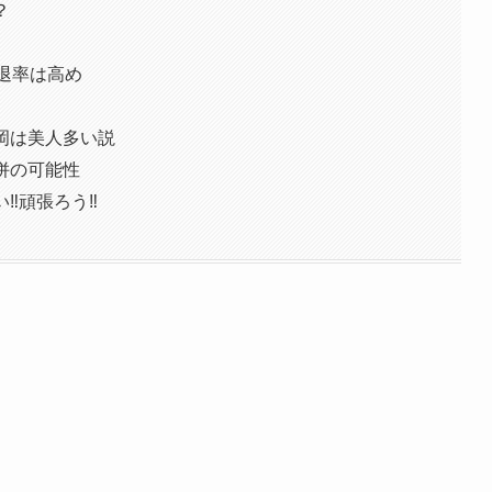
？
退率は高め
岡は美人多い説
併の可能性
‼頑張ろう‼