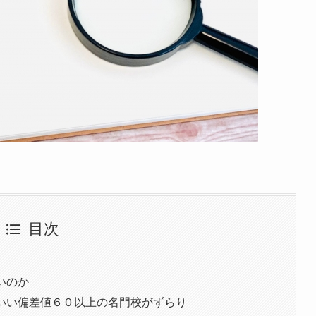
目次
いのか
いい偏差値６０以上の名門校がずらり