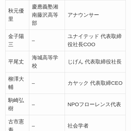
慶應義塾湘
秋元優
南藤沢高等
アナウンサー
里
部
金子陽
ユナイテッド 代表取締
–
三
役社長COO
海城高等学
平尾丈
じげん 代表取締役社長
校
柳澤大
–
カヤック 代表取締CEO
輔
駒崎弘
–
NPOフローレンス代表
樹
古市憲
–
社会学者
寿