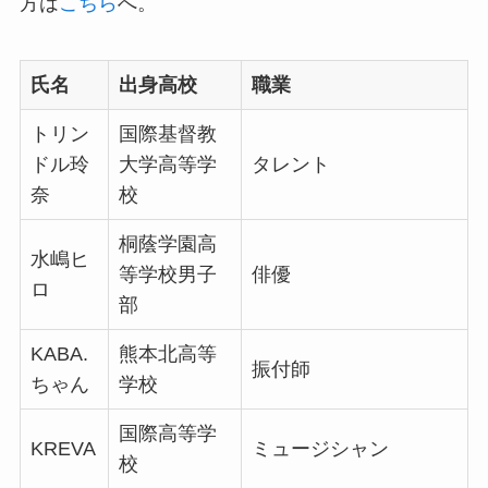
方は
こちら
へ。
氏名
出身高校
職業
トリン
国際基督教
ドル玲
大学高等学
タレント
奈
校
桐蔭学園高
水嶋ヒ
等学校男子
俳優
ロ
部
KABA.
熊本北高等
振付師
ちゃん
学校
国際高等学
KREVA
ミュージシャン
校