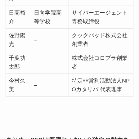
日高裕
日向学院高
サイバーエージェント
介
等学校
専務取締役
佐野陽
クックパッド株式会社
–
光
創業者
千葉功
株式会社コロプラ創業
–
太郎
者
今村久
特定非営利活動法人NP
–
美
Oカタリバ 代表理事